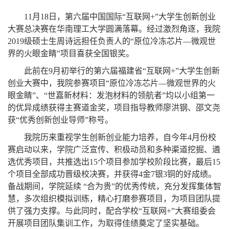
11
月
18
日，第六届中国国际“互联网
+”
大学生创新创业
大赛总决赛在华南理工大学圆满落幕。经过激烈角逐，我院
2019
级硕士生周诗远担任负责人的“原位冷冻芯片—微观世
界的火眼金睛”项目喜获全国银奖。
此前在
9
月初举行的第六届福建省“互联网
+”
大学生创新
创业大赛中，我院参赛项目“原位冷冻芯片—微观世界的火
眼金睛”、“世嘉新材料：发泡材料的领航者”均以小组第一
的优异成绩获得主赛道金奖，项目指导教师廖洪钢、邵文尧
获“优秀创新创业导师”称号。
我院历来重视学生创新创业能力培养，自今年
4
月份校
赛启动以来，学院广泛宣传、积极动员和多种渠道挖掘、遴
选优秀项目，共推选出
15
个项目参加学校阶段比赛，最后
15
个项目全部成功晋级校决赛，并获得
4
金
7
银
3
铜的好成绩。
备战期间，学院延续 “合为贵”的优秀传统，充分发挥集体智
慧，多次组织模拟训练，精心打磨参赛项目，为项目团队提
供了强力支撑。与此同时，配合学校“互联网
+
”大赛组委会
开展项目团队集训工作，为取得佳绩奠定了坚实基础。