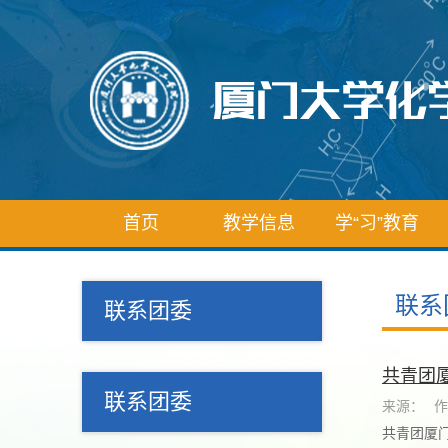
首页
教学信息
学“习”教育
联系
联系团委
共青团
联系团委
来源：
作
共青团厦