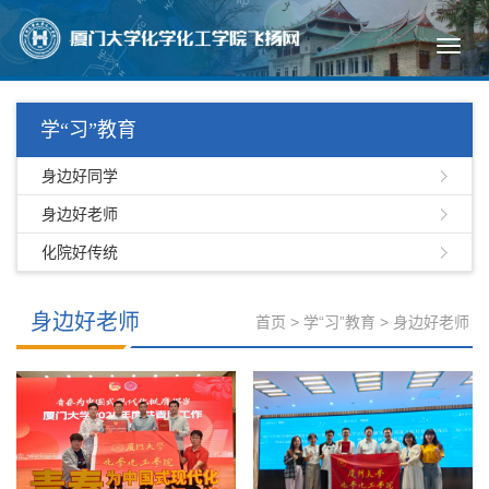
Toggl
navig
学“习”教育
身边好同学
身边好老师
化院好传统
身边好老师
首页
>
学“习”教育
>
身边好老师