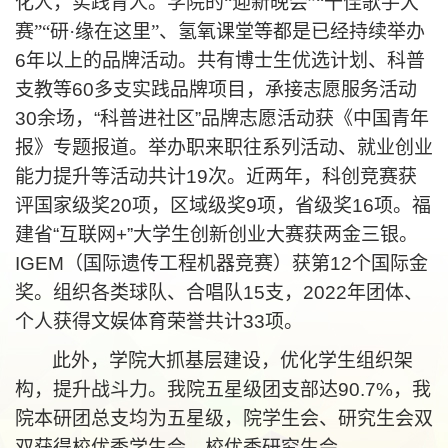
化人，实践育人。学院的
“迎新晚会”“十佳歌手大
赛”“研·缘在这里”、氢氧课堂等都是已经持续举办
6年以上的品牌活动。共有博士生优选计划、科普
支教等60多支实践品牌项目，承接志愿服务活动
30余场，“科普进社区”品牌志愿活动获《中国青年
报》专题报道。举办职来职往系列活动、就业创业
能力提升等活动共计19次。近两年，科创竞赛获
评国家级奖20项，区域级奖9项，省级奖16项。福
建省“互联网+”大学生创新创业大赛获两金三银。
IGEM（国际遗传工程机器竞赛）获第12个国际金
奖
。组织各类球队、合唱队
15支，2022年团体、
个人获得文娱体育荣誉共计33项。
此外，学院大抓基层建设，优化学生组织架
构，提升战斗力。我院五星级团支部达
90.7%，我
院本研团总支均为五星级，院学生会、研究生会双
双获得校优秀学生会、校优秀研究生会。