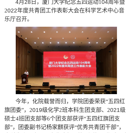
4月2
8
日，厦门大学纪念五四运动
1
04
周年暨
2
022
年度共青团工作表彰大会在科学艺术中心音
乐厅召开。
今年，化院载誉而归，学院团委荣获
“五四红
旗团委”，2
019
级化学
2班本科生团支部、2
021
级
硕士
4班团支部等6个团支部获评“五四红旗团支
部”，团委副书记杨家麒获评“优秀共青团干部”，